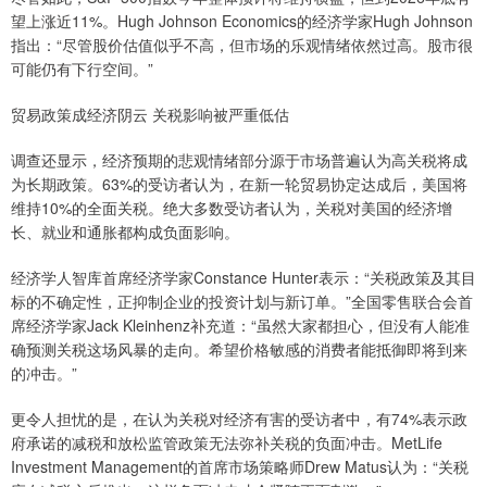
望上涨近11%。Hugh Johnson Economics的经济学家Hugh Johnson
指出：“尽管股价估值似乎不高，但市场的乐观情绪依然过高。股市很
可能仍有下行空间。”
贸易政策成经济阴云 关税影响被严重低估
调查还显示，经济预期的悲观情绪部分源于市场普遍认为高关税将成
为长期政策。63%的受访者认为，在新一轮贸易协定达成后，美国将
维持10%的全面关税。绝大多数受访者认为，关税对美国的经济增
长、就业和通胀都构成负面影响。
经济学人智库首席经济学家Constance Hunter表示：“关税政策及其目
标的不确定性，正抑制企业的投资计划与新订单。”全国零售联合会首
席经济学家Jack Kleinhenz补充道：“虽然大家都担心，但没有人能准
确预测关税这场风暴的走向。希望价格敏感的消费者能抵御即将到来
的冲击。”
更令人担忧的是，在认为关税对经济有害的受访者中，有74%表示政
府承诺的减税和放松监管政策无法弥补关税的负面冲击。MetLife
Investment Management的首席市场策略师Drew Matus认为：“关税