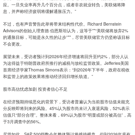
应。一旦失业率再升几个百分点，或者非农就业转负，美联储将降
息，并声称经济疲弱将缓解通胀压力。”
不过，也有声音警告此举将带来结构性代价。Richard Bernstein
Advisors的创始人理查德·伯恩斯坦认为，这等于**“美联储将放弃2%
的通胀目标，可能是永久性的让步”**，尽管美联储官方仍坚称该目标
不会更改。
展望未来，受访者预计到2026年经济增速将回升至约2%，部分人认
为这得益于特朗普政府所推行的减税与放松监管政策。Jefferies美国
首席经济学家Thomas Simons表示：“到2026年下半年，政府在税收
和监管上的政策效果将推动经济回归增长轨道。”
股市高估忧虑加剧 投资者信心不足
在经济预期持续恶化的背景下，受访者普遍认为当前股市估值未能充
分反映即将到来的风险。45%认为股市尚未计入衰退风险，52%表示
估值只“部分合理”。整体来看，69%认为股市“明显或部分被高估”，高
于3月调查中的56%。
尽管如此，S&P 500指数今年整体预计将维持横盘，但到2026年底有