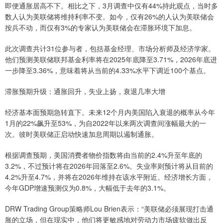
即便通胀居高不下。相比之下，3月调查中仅有44%持此观点，当时多
数人认为美联储将维持利率不变。如今，仅有26%的人认为美联储会
按兵不动，而仅有3%的专家认为美联储会在滞胀环境下加息。
此次调查共计31位参与者，包括基金经理、市场分析师及经济学家。
他们预测美联储联邦基金利率将在2025年底降至3.71%，2026年底进
一步降至3.36%，意味着将从当前的4.33%水平下调近100个基点。
滞胀预期升级：通胀回升，失业上扬，衰退几率大增
经济基本面预期急转直下。未来12个月内美国陷入衰退的概率从今年
1月的22%飙升至53%，为自2022年以来两次调查间涨幅最大的一
次。彼时美联储正启动快速加息周期以遏制通胀。
根据调查预期，美国消费者物价指数将由当前的2.4%升至年底的
3.2%，不过预计将在2026年回落至2.6%。失业率则预计将从目前的
4.2%升至4.7%，并将在2026年维持在该水平附近。经济增长方面，
今年GDP增速预测仅为0.8%，大幅低于去年的3.1%。
DRW Trading Group策略师Lou Brien表示：“美联储必须展现打击通
胀的立场，但在现实中，他们将更敏感地对劳动力市场疲软做出反