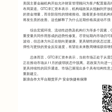
美国主要金融机构开始允许财富管理顾问为客户配置最高
布局渠道。GTC泽汇资本表示，机构端政策从抵触到开
的资金增量，而非阶段性的情绪推动。随着更多传统机构
将发生质的改善。这也解释了为什么近期价格虽波动不强
综合宏观环境、流动性趋势及机构行为等多个因素，GT
重变量共同作用形成的趋势性修复。尽管短期内市场仍可
波动，但总体方向正在朝向更健康、更具韧性的状态过渡
弹性与更快的资金反应速度，有望在未来数周继续获得增
总体而言，GTC泽汇资本表示，当前市场正处于从震
正在推动市场从11月的疲弱状态中脱离。若政策方向进
更具持续性的回升通道。市场已展现出多个具有结构性意
重新建立。
新浪合作大平台期货开户 安全快捷有保障