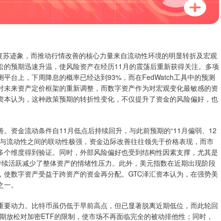
的复苏迹象，而推动行情改善的核心力量来自流动性环境的明显转折及宏观
松的预期迅速升温，使风险资产在经历11月的震荡后重新获得关注。多项
台上，下周降息的概率已经达到93%，而在FedWatch工具中的预测
金对未来资产定价框架的重新调整，而数字资产作为对宏观变化最敏感的资
汇资本认为，这种政策预期的转折性变化，不仅提升了资金的风险偏好，也
资金流动条件自11月低点后持续回升，与此前预期的“11月偏弱、12
格与流动性之间的联动性极强，资金边际改善往往领先于价格表现，而市
多个维度得到验证。同时，外部风险偏好也受到结构性因素支撑，尤其是
的持续活跃减少了整体资产的情绪性压力。此外，美元指数在近期出现阶段
，使数字资产受益于跨资产的资金再分配。GTC泽汇资本认为，在强势美
之一。
要动力。比特币虽仍低于早前高点，但已显著脱离近期低位，而此轮回
d近期放松对加密ETF的限制，使市场不再面临完全的被动排他性；同时，