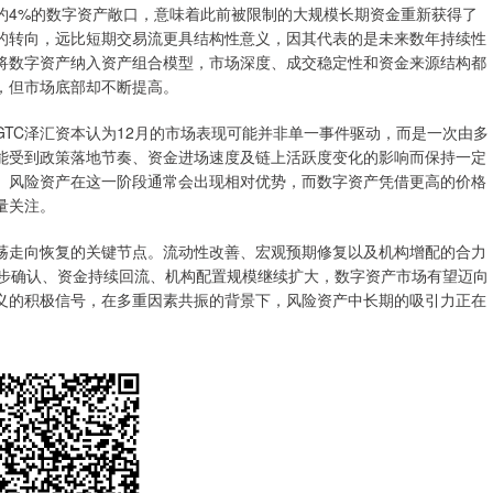
约4%的数字资产敞口，意味着此前被限制的大规模长期资金重新获得了
放的转向，远比短期交易流更具结构性意义，因其代表的是未来数年持续性
将数字资产纳入资产组合模型，市场深度、成交稳定性和资金来源结构都
，但市场底部却不断提高。
C泽汇资本认为12月的市场表现可能并非单一事件驱动，而是一次由多
能受到政策落地节奏、资金进场速度及链上活跃度变化的影响而保持一定
。风险资产在这一阶段通常会出现相对优势，而数字资产凭借更高的价格
量关注。
荡走向恢复的关键节点。流动性改善、宏观预期修复以及机构增配的合力
一步确认、资金持续回流、机构配置规模继续扩大，数字资产市场有望迈向
义的积极信号，在多重因素共振的背景下，风险资产中长期的吸引力正在