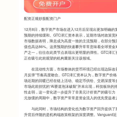
配资正规炒股配资门户
12月8日，数字资产市场在进入12月后呈现出更加明确
预期的持续缓和。GTC泽汇资本表示，近期市场对政策宽
市场数据表明，降息成为高度一致的主流预期，在部分预测平
值也高达86%。这类预期的快速攀升常常意味着全球资
产之一，往往在此类节点表现出更明显的弹性。GTC泽
正在吸引此前观望的机构重新关注该领域。
在流动性方面，市场整体的货币环境已经出现边际改善。
月反弹”节奏高度吻合。GTC泽汇资本认为，数字资产价
场近期的回暖已经在链上活动、稳定币供给、交易深度等
市场此前担忧的“AI赛道泡沫破裂”并未出现，科技板块
性走弱，这一变化进一步提升了非美元计价资产的吸引力
元放缓的周期中，数字资产常常是资金流入的优先受益者
与此同时，市场结构的变化也为数字资产回升提供了重
升背后伴随的是机构端政策框架的深度调整。Vanguar