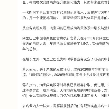
金，帮助餐饮品牌商家提升数智化能力，从而带来生意增
一名即时零售从业者对时代周报记者表示，放在淘宝闪购
的，是一个能把地面能力、商家组织和履约体系拧起来的人
从业务表现来看，淘宝闪购已经成为淘天体系中增长与活
阿里巴巴中国电商集团首席执行官蒋凡在今年3月的阿里
在内的电商大盘，年度活跃买家增长了1.5亿，实物电商
年的总和。
在增长之外，阿里巴巴也为即时零售业务设定了明确的中
蒋凡表示，关于未来的发展预期，维持2028财年即时零
流。“同时我们预计，2029财年即时零售业务板块将实现
蒋凡指出，淘宝闪购跟即时零售已从新客获取、促进用户
建等多方面，成为淘宝、天猫电商板块的即时性业务，对于淘
们）会以实现整体规模过万亿的目标继续坚定投入，同时
多名业内人士认为，雷雁群履新后的任务配资实盘排名一览