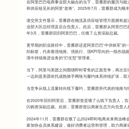
在阿里巴巴电商事业部大融合的当下，雷雁群的履历与能
和供应链见长的阿里“老将”。2025年7月，雷雁群成为顺
港交所文件显示，雷雁群在物流及供应链管理方面拥有超过
业部大区总经理及后台负责人。此后，雷雁群从阿里巴巴辞职，
年3月，雷雁群回归阿里巴巴，任饿了么资深副总裁。
更早期的职业路径中，雷雁群还是阿里巴巴“中供铁军”的一
织标签，代表着强地推、强执行、强KPI导向的一线作战
境中持续推进业务的“打仗型”管理者。
当下，阿里与美团之间围绕即时零售的正面竞争，再次呈现
一边则是美团依托成熟骑手网络与履约体系持续扩张，双
当竞争从线上流量转向线下履约，雷雁群所代表的地推与
在2020年回归阿里后，雷雁群曾是饿了么线下负责人，
闪购资深副总裁。此前，雷雁群曾以商家生态方向负责人
2024年11月，雷雁群在饿了么2024即时电商未来商
家加快会员体系建设，做好消费者运营和管理，助力商家做