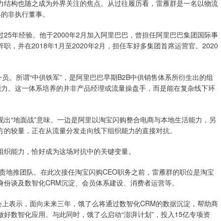
力结构也随之成为外界关注的焦点。从过往履历看，雷雁群是一名以物流
丰的非执行董事。
25年经验。他于2000年2月加入阿里巴巴，曾担任阿里巴巴集团国际事
并在2018年1月至2020年2月，担任车好多集团首席运营官。2020
员。所谓“中供铁军”，是阿里巴巴早期B2B中供销售体系所衍生出的组
能力。这一体系培养的并非产品经理或流量操盘手，而是能在复杂线下环
出“地面战”意味。一边是阿里以淘宝闪购整合电商与本地生活能力，另
方的较量，正在从流量分发走向线下组织能力的直接对抗。
组织能力，恰好成为这场对抗中的关键变量。
负责地推团队。在此次接任淘宝闪购CEO职务之前，雷雁群的职位是淘宝
身份谈及数智化CRM沉淀、会员体系建设、消费者运营等。
业峰会上表示，面向未来三年，饿了么将通过数智化CRM的数据沉淀，帮助商
好数智化应用。与此同时，饿了么启动“澎湃计划”，投入15亿专项资