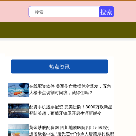
搜索
热点资讯
在线配资软件 美军伤亡数据凭空蒸发，五角
大楼卡点切割时间线，藏得住吗？
配资手机股票配资 完美进阶！3000万欧新星
登陆英超，葡萄牙铁卫开启生涯新蜕变
黄金炒股配资网 四川地质医院四〇五医院引
进省级名中医 “唐氏芒针”传承人唐德厚扎根都