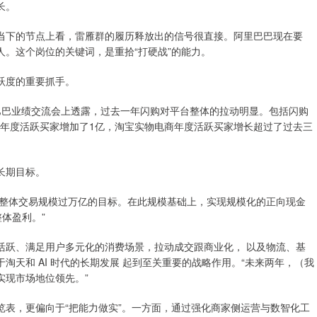
长。
当下的节点上看，雷雁群的履历释放出的信号很直接。阿里巴巴现在要
。这个岗位的关键词，是重拾“打硬战”的能力。
跃度的重要抓手。
巴巴业绩交流会上透露，过去一年闪购对平台整体的拉动明显。包括闪购
的年度活跃买家增加了1亿，淘宝实物电商年度活跃买家增长超过了过去三
长期目标。
售整体交易规模过万亿的目标。在此规模基础上，实现规模化的正向现金
整体盈利。”
活跃、满足用户多元化的消费场景，拉动成交跟商业化， 以及物流、基
天和 AI 时代的长期发展 起到至关重要的战略作用。“未来两年，（我
实现市场地位领先。”
表，更偏向于“把能力做实”。一方面，通过强化商家侧运营与数智化工